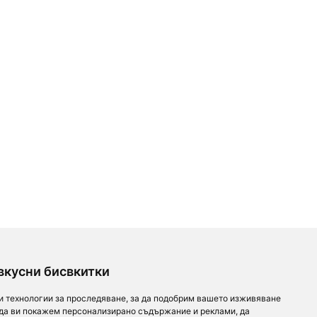
За партньори
За нас
Последвайте ни
Добави заведение
Дейност
вкусни бисвкитки
Партньори
Контакти
и технологии за проследяване, за да подобрим вашето изживяване
order.bg
Реклама
For Investors
 да ви покажем персонализирано съдържание и реклами, да