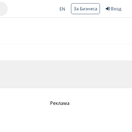
За Бизнеса
Вход
EN
Варна
ргас
Реклама