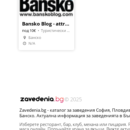
Bansko Blog - attractions
под 10€
•
Туристически обекти
Банско
N/A
© 2025
Zavedenia.bg - каталог за заведения София, Пловди
Банско. Актуална информация за заведенията в Бъ
Изберете ресторант, бар, клуб, механа или пицария.
маса онлайн. Поръчайте храна за вкъщи. Вижте акту