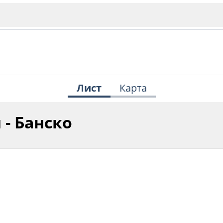
Лист
Карта
 - Банско
ИЯ
В. Търново
Бу
Пловдив
ско