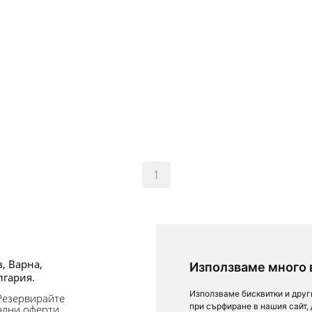
1
За посетители
в, Варна,
Условия за ползване
Използваме много 
лгария.
Лични данни
Използваме бисквитки и друг
 Резервирайте
Обратна връзка
при сърфиране в нашия сайт,
ални оферти,