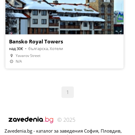
Bansko Royal Towers
над 30€
•
българска, Хотели
Yavarov Street
N/A
1
© 2025
Zavedenia.bg - каталог за заведения София, Пловдив,