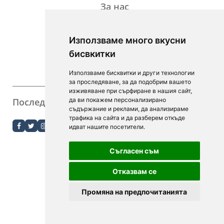
За нас
Дейност
Използваме много вкусни
Контакти
бисвкитки
For Investors
Използваме бисквитки и други технологии
F.A.Q.
за проследяване, за да подобрим вашето
изживяване при сърфиране в нашия сайт,
Последвайте ни
да ви покажем персонализирано
съдържание и реклами, да анализираме
order.bg
трафика на сайта и да разберем откъде
идват нашите посетители.
booky.bg
Съгласен съм
Digitalno Menu
Отказвам се
Промяна на предпочитанията