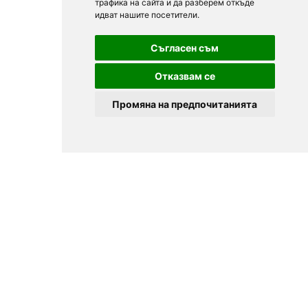
трафика на сайта и да разберем откъде
идват нашите посетители.
Съгласен съм
Отказвам се
Промяна на предпочитанията
© 2025
Zavedenia.bg - каталог за заведения София, Пловдив,
Варна, Банско. Актуална информация за заведенията в