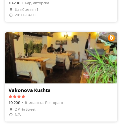
10-20€
•
Бар, авторска
Цар Симеон 1
20:00 - 04:00
Vakonova Kushta
10-20€
•
българска, Ресторант
2 Pirin Street
Направи Резервация
N/A