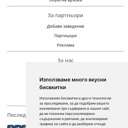
За партньори
Добави заведение
Партньори
Реклама
За нас
Дейност
Използваме много вкусни
Контакти
бисвкитки
For Investors
Използваме бисквитки и други технологии
F.A.Q.
за проследяване, за да подобрим вашето
изживяване при сърфиране в нашия сайт,
Последвайте ни
да ви покажем персонализирано
съдържание и реклами, да анализираме
order.bg
трафика на сайта и да разберем откъде