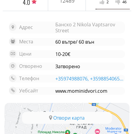
12489
4.0
2
46
Банско 2 Nikola Vaptsarov
Адрес
Street
Места
60 вътре/ 60 вън
Цени
10-20€
Отворено
Затворено
Телефон
+35974988076, +359885406595
Уебсайт
www.mominidvori.com
Отвори карта