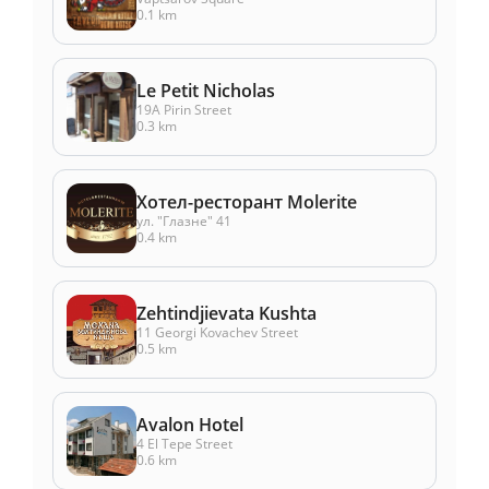
0.1 km
Le Petit Nicholas
19A Pirin Street
0.3 km
Хотел-ресторант Molerite
ул. "Глазне" 41
0.4 km
Zehtindjievata Kushta
11 Georgi Kovachev Street
0.5 km
Avalon Hotel
4 El Tepe Street
0.6 km