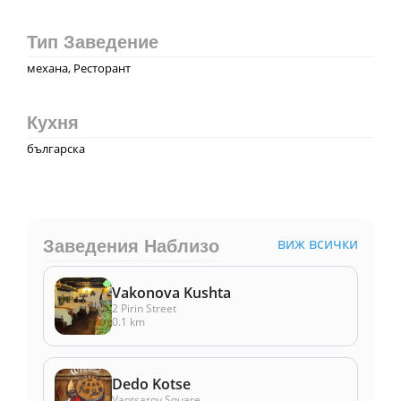
Тип Заведение
механа, Ресторант
Кухня
българска
виж всички
Заведения Наблизо
Vakonova Kushta
2 Pirin Street
0.1 km
Dedo Kotse
Vaptsarov Square