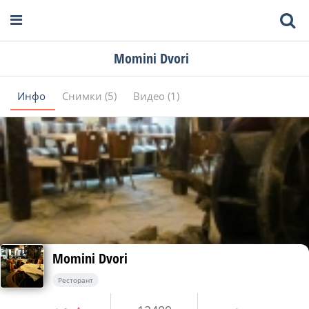
Momini Dvori
Инфо
Снимки (5)
Видео (1)
Momini Dvori
Ресторант