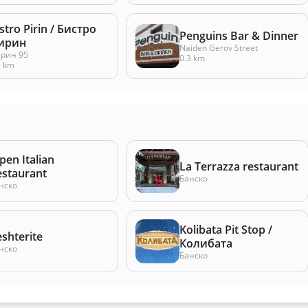
stro Pirin / Бистро
Penguins Bar & Dinner
ирин
Naiden Gerov Street
рин 95
0.3 km
3 km
pen Italian
La Terrazza restaurant
estaurant
Банско
нско
Kolibata Pit Stop /
shterite
Колибата
нско
Банско