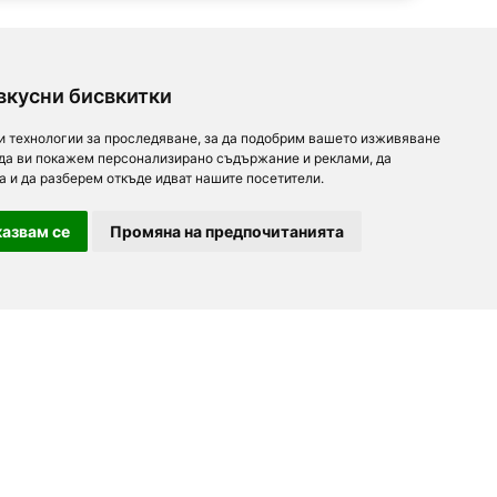
вкусни бисвкитки
и технологии за проследяване, за да подобрим вашето изживяване
 да ви покажем персонализирано съдържание и реклами, да
а и да разберем откъде идват нашите посетители.
азвам се
Промяна на предпочитанията
За партньори
За нас
Последвайте ни