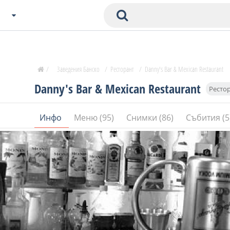
Избери Град
Zavedenia Начало
/
Заведения Банско
/
Ресторант
/
Danny's Bar & Mexican Restaurant
София
Danny's Bar & Mexican Restaurant
Ресто
Пловдив
Варна
Инфо
Меню (95)
Снимки (86)
Събития (5
СОФ
Бургас
В. Търново
Банско
Всички останали
Бан