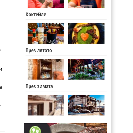
Коктейли
През лятото
Y
и
През зимата
а
В