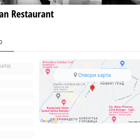
an Restaurant
0
ката)
Отвори карта