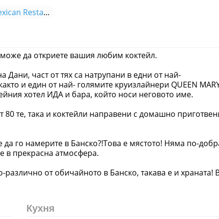
Меню Danny's Bar & Mexican Restaurant
т може да откриете вашия любим коктейл.
а Дани, част от тях са натрупани в едни от най-
 както и един от най- голямите круизлайнери QUEEN MAR
мейния хотел ИДА и бара, който носи неговото име.
от 80 те, така и коктейли направени с домашно приготвен
е да го намерите в Банско?!Това е мястото! Няма по-добр
е в прекрасна атмосфера.
о-различно от обичайното в Банско, такава е и храната! 
Кухня