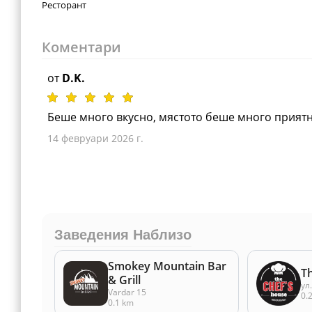
Ресторант
Коментари
от
D.K.
Беше много вкусно, мястото беше много приятн
14 февруари 2026 г.
Заведения Наблизо
Smokey Mountain Bar
T
& Grill
ул
Vardar 15
0.
0.1 km