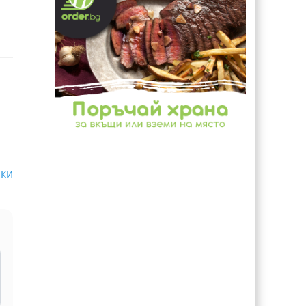
чки
и