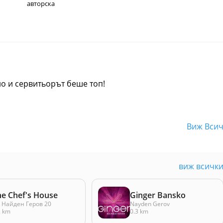
авторска
о и сервитьорът беше топ!
Виж Вси
виж всичк
he Chef's House
Ginger Bansko
. Найден Геров 20
Nayden Gerov
2 km
0.3 km