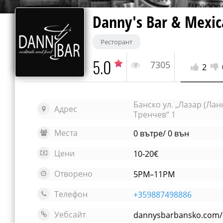
Danny's Bar & Mexic
Ресторант
5.0
7305
2
Банско ул. „Лазар (Лан
Адрес
Тренчев“ 1
Места
0 вътре/ 0 вън
Цени
10-20€
Отворено
5PM–11PM
Телефон
+359887498886
Уебсайт
dannysbarbansko.com/