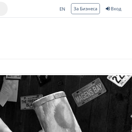
За Бизнеса
Вход
EN
Варна
ргас