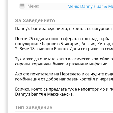
Меню
За Заведението
Danny’s bar е заведението, в което със сигурнос
Почти 25 години опит в сферата стоят зад гърба н
популярните барове в България, Англия, Кипър,
2. Вече 18 години в Банско, Дани се грижи за се
Тук може да опитате както класически коктейли 
сиропи, кордияли, билки и различни инфюзии.
Ако сте почитатели на Нергелето и се чудите къд
комбинация от добре направен коктейл и нергел
Всичко, което се предлага тук е неповторимо и п
Danny’s bar тя е Мексиканска.
Тип Заведение