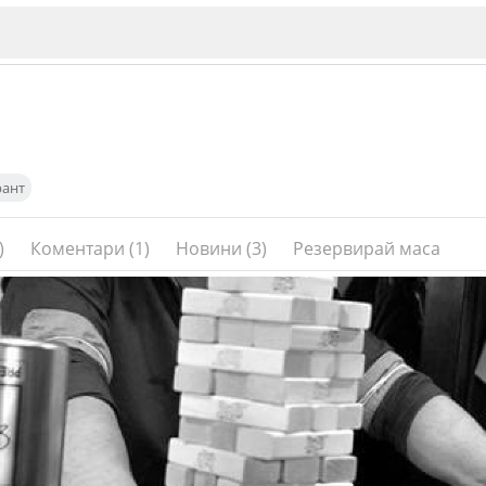
рант
)
Коментари (1)
Новини (3)
Резервирай маса
ИЯ
В. Търново
Бу
Пловдив
ско