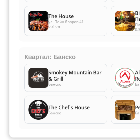
Bi
The House
П
ул. Пейо Яворов 41
Пи
0.3 km
0.
Квартал: Банско
Smokey Mountain Bar
Al
& Grill
R
Банско
Ба
The Chef's House
Pe
Банско
Ба