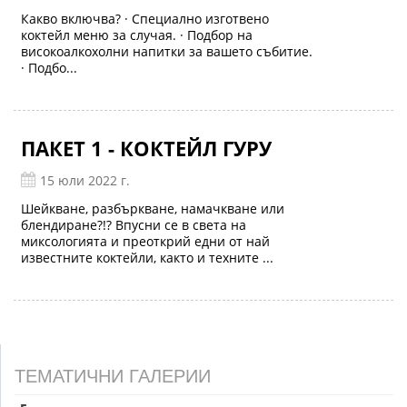
Какво включва? · Специално изготвено
коктейл меню за случая. · Подбор на
високоалкохолни напитки за вашето събитие.
· Подбо...
ПАКЕТ 1 - КОКТЕЙЛ ГУРУ
15 юли 2022 г.
Шейкване, разбъркване, намачкване или
блендиране?!? Впусни се в света на
миксологията и преоткрий едни от най
известните коктейли, както и техните ...
ТЕМАТИЧНИ ГАЛЕРИИ