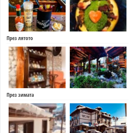
През лятото
През зимата