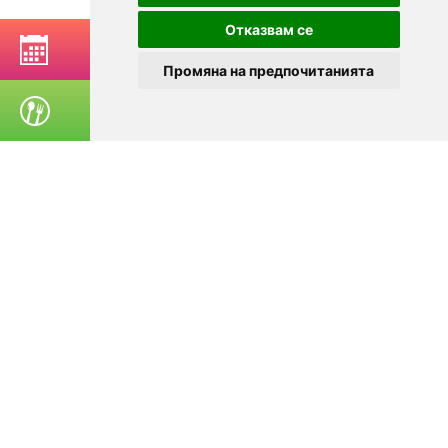
Отказвам се
РЕЗЕРВИРАЙ МАСА
Промяна на предпочитанията
ПОРЪЧАЙ ХРАНА
© 2025
Zavedenia.bg - каталог за заведения София, Пловдив,
Варна, Банско. Актуална информация за заведенията в
България.
Изберете ресторант, бар, клуб, механа или пицария. Резервирайте маса
онлайн. Поръчайте храна за вкъщи. Вижте актуални оферти, събития,
дигитални менюта. Ресторанти за специални поводи, ресторанти с
различен тип кухня.