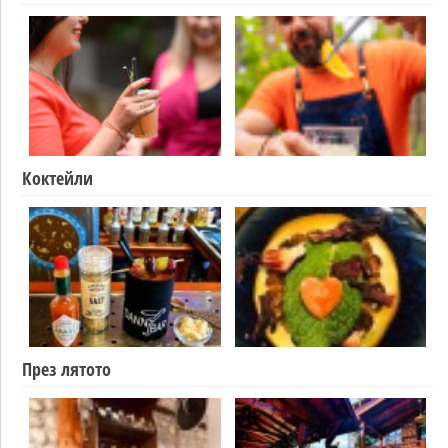
Коктейли
През лятото