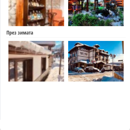
През зимата