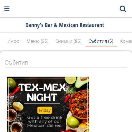
Danny's Bar & Mexican Restaurant
Инфо
Меню (95)
Снимки (86)
Събития (5)
Коме
Събития